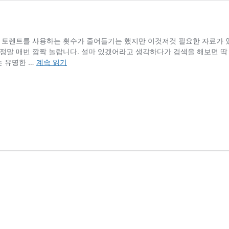
해 토렌트를 사용하는 횟수가 줄어들기는 했지만 이것저것 필요한 자료가 있
 정말 매번 깜짝 놀랍니다. 설마 있겠어라고 생각하다가 검색을 해보면 
토
는 유명한 …
계속 읽기
렌
트
통
합
검
색
하
기
(토
렌
트
로
버)