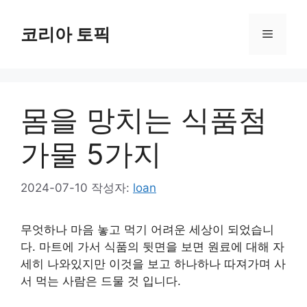
컨
텐
코리아 토픽
메
츠
로
뉴
건
너
몸을 망치는 식품첨
뛰
기
가물 5가지
2024-07-10
작성자:
loan
무엇하나 마음 놓고 먹기 어려운 세상이 되었습니
다. 마트에 가서 식품의 뒷면을 보면 원료에 대해 자
세히 나와있지만 이것을 보고 하나하나 따져가며 사
서 먹는 사람은 드물 것 입니다.