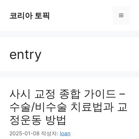
컨
텐
코리아 토픽
메
츠
로
뉴
건
너
entry
뛰
기
사시 교정 종합 가이드 –
수술/비수술 치료법과 교
정운동 방법
2025-01-08
작성자:
loan