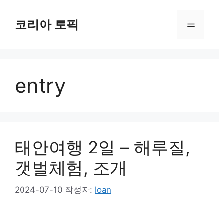
컨
텐
코리아 토픽
메
츠
로
뉴
건
너
entry
뛰
기
태안여행 2일 – 해루질,
갯벌체험, 조개
2024-07-10
작성자:
loan