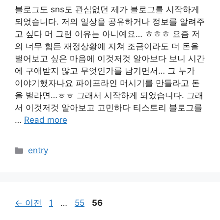
블로그도 sns도 관심없던 제가 블로그를 시작하게
되었습니다. 저의 일상을 공유하거나 정보를 알려주
고 싶다 머 그런 이유는 아니예요… ㅎㅎㅎ 요즘 저
의 너무 힘든 재정상황에 지쳐 조금이라도 더 돈을
벌어보고 싶은 마음에 이것저것 알아보다 보니 시간
에 구애받지 않고 무엇인가를 남기면서… 그 누가
이야기했자나요 파이프라인 머시기를 만들라고 돈
을 벌라면…ㅎㅎ 그래서 시작하게 되었습니다. 그래
서 이것저것 알아보고 고민하다 티스토리 블로그를
…
Read more
카
entry
테
고
리
페
페
페
←
이전
1
…
55
56
이
이
이