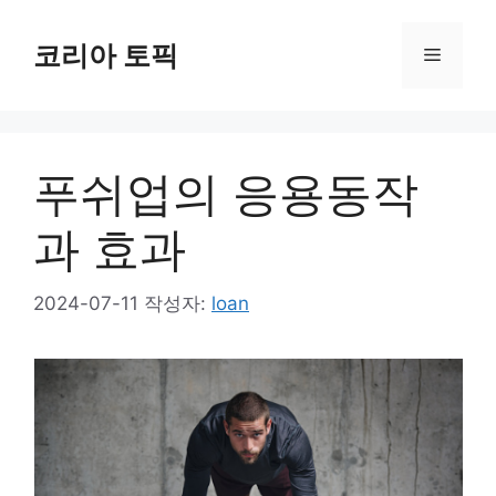
컨
텐
코리아 토픽
메
츠
로
뉴
건
너
푸쉬업의 응용동작
뛰
기
과 효과
2024-07-11
작성자:
loan