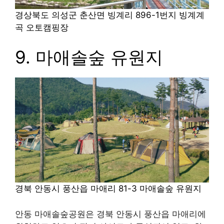
경상북도 의성군 춘산면 빙계리 896-1번지
빙계계
곡 오토캠핑장
9. 마애솔숲 유원지