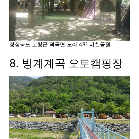
경상북도 고령군 덕곡면 노리 481
미천공원
8. 빙계계곡 오토캠핑장