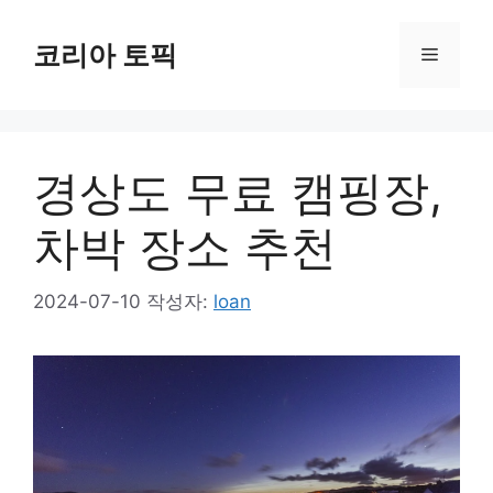
컨
텐
코리아 토픽
메
츠
로
뉴
건
너
경상도 무료 캠핑장,
뛰
기
차박 장소 추천
2024-07-10
작성자:
loan