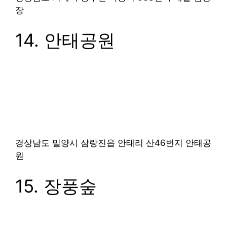
장이 있습니다.
13. 내촐 캠핑장
경상남도 거제시 동부면 학동리 633번지
내촐 캠핑
장