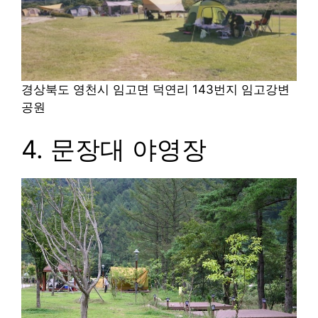
경상북도 영천시 임고면 덕연리 143번지
임고강변
공원
4. 문장대 야영장