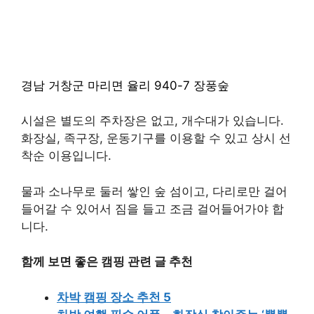
14. 안태공원
경상남도 밀양시 삼랑진읍 안태리 산46번지
안태공
원
15. 장풍숲