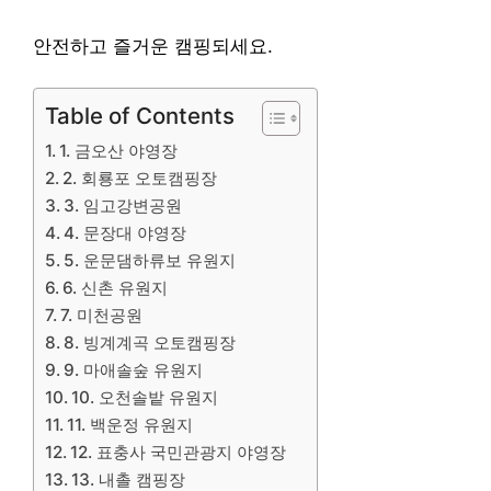
안전하고 즐거운 캠핑되세요.
Table of Contents
1. 금오산 야영장
2. 회룡포 오토캠핑장
3. 임고강변공원
4. 문장대 야영장
5. 운문댐하류보 유원지
6. 신촌 유원지
7. 미천공원
8. 빙계계곡 오토캠핑장
9. 마애솔숲 유원지
10. 오천솔밭 유원지
11. 백운정 유원지
12. 표충사 국민관광지 야영장
13. 내촐 캠핑장