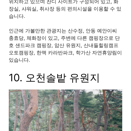
경북 안동시 풍산읍 마애리 81-3 마애솔숲 유원지
안동 마애솔숲공원은 경북 안동시 풍산읍 마애리에
위치하고 있으며 잔디 사이트가 구성되어 있고, 화
장실, 샤워실, 취사장 등의 편의시설을 이용할 수 있
습니다.
인근에 가볼만한 관광지는 산수정, 안동 예안이씨
충효당, 체화정이 있고, 주변에 다른 캠핑장으로 단
호 샌드파크 캠핑장, 암산 유원지, 산내들힐링캠프
오토캠핑장, 한맥 카라반파크, 학가산 자연휴양림이
있습니다.
10. 오천솔밭 유원지