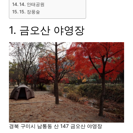
14. 안태공원
15. 장풍숲
1. 금오산 야영장
경북 구미시 남통동 산 147 금오산 야영장