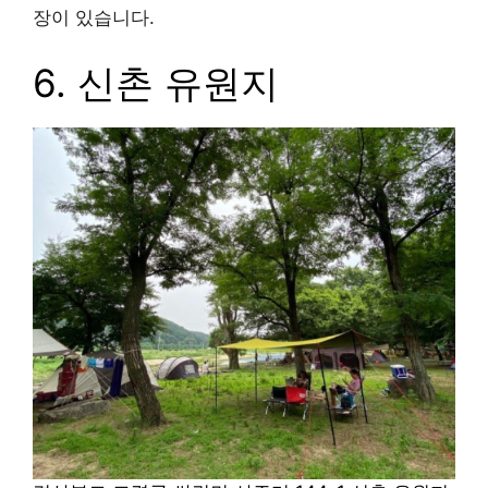
인근에 가볼만한 관광지는 감빛고을, 운문댐, 반룡
사가 있고, 주변에 다른 캠핑장으로 신화랑풍류마을
오토캠핑장, 운문 사계절 캠핑 펜션, 청도 별빛마을
펜션 캠핑장, 운문산 군립공원 야영장, 운문사 야영
장이 있습니다.
6. 신촌 유원지