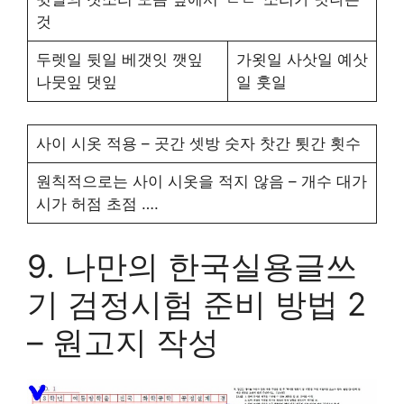
것
두렛일 뒷일 베갯잇 깻잎
가욋일 사삿일 예삿
나뭇잎 댓잎
일 훗일
사이 시옷 적용 – 곳간 셋방 숫자 찻간 툇간 횟수
원칙적으로는 사이 시옷을 적지 않음 – 개수 대가
시가 허점 초점 ….
9. 나만의 한국실용글쓰
기 검정시험 준비 방법 2
– 원고지 작성