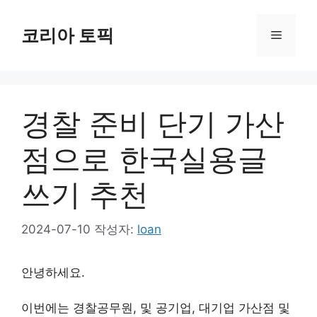
컨
텐
코리아 토픽
메
츠
로
뉴
건
너
경찰 준비 단기 가산
뛰
기
점으로 한국실용글
쓰기 추천
2024-07-10
작성자:
loan
안녕하세요.
이번에는 경찰공무원, 및 공기업, 대기업 가산점 및