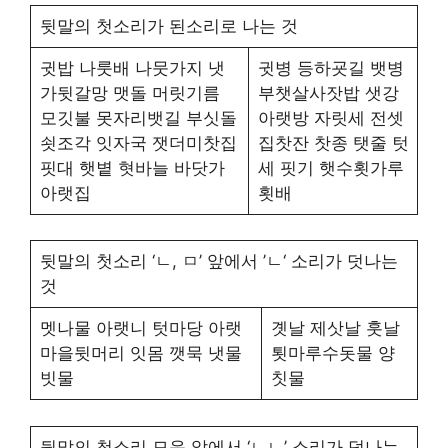
뒷말의 첫소리가 된소리로 나는 것
귓밥 나룻배 나뭇가지 냇
귓병 등하굣길 뱃병
가뒷갈망 맷돌 머릿기름
부챗살사잣밥 샛강
모깃불 못자리뱃길 부싯돌
아랫방 자릿세 전셋
쇳조각 잇자국 잿더미찻집
집찻잔 찻종 탯줄 텃
핏대 햇볕 혓바늘 바닷가
세 핏기 햇수횟가루
아랫집
횟배
뒷말의 첫소리 ‘ㄴ, ㅁ’ 앞에서 ’ㄴ‘ 소리가 덧나는
것
멧나물 아랫니 텃마당 아랫
곗날 제삿날 훗날
마을뒷머리 잇몸 깻묵 냇물
툇마루수돗물 양
빗물
칫물
뒷말의 첫소리 모음 앞에서 ‘ㄴㄴ’ 소리가 덧나는