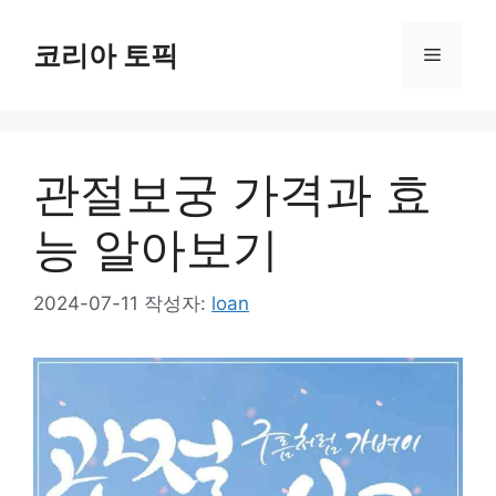
컨
텐
코리아 토픽
메
츠
로
뉴
건
너
관절보궁 가격과 효
뛰
기
능 알아보기
2024-07-11
작성자:
loan