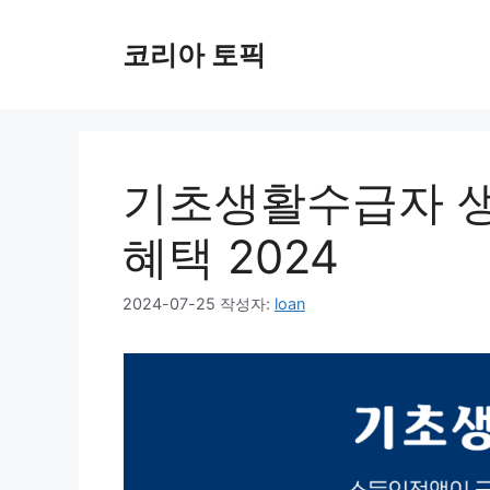
컨
텐
코리아 토픽
츠
로
건
너
뛰
기초생활수급자 생
기
혜택 2024
2024-07-25
작성자:
loan