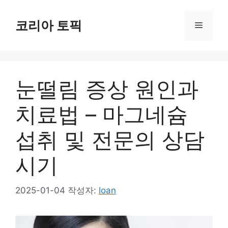
컨
텐
코리아 토픽
메
츠
로
뉴
건
너
눈떨림 증상 원인과
뛰
기
치료법 – 마그네슘
섭취 및 전문의 상담
시기
2025-01-04
작성자:
loan