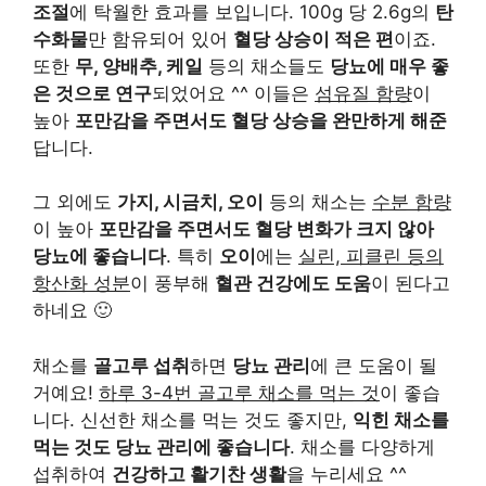
조절
에 탁월한 효과를 보입니다. 100g 당 2.6g의
탄
수화물
만 함유되어 있어
혈당 상승이 적은 편
이죠.
또한
무, 양배추, 케일
등의 채소들도
당뇨에 매우 좋
은 것으로 연구
되었어요 ^^ 이들은
섬유질 함량
이
높아
포만감을 주면서도 혈당 상승을 완만하게 해준
답니다.
그 외에도
가지, 시금치, 오이
등의 채소는
수분 함량
이 높아
포만감을 주면서도 혈당 변화가 크지 않아
당뇨에 좋습니다
. 특히
오이
에는
실린, 피클린 등의
항산화 성분
이 풍부해
혈관 건강에도 도움
이 된다고
하네요 🙂
채소를
골고루 섭취
하면
당뇨 관리
에 큰 도움이 될
거예요!
하루 3-4번 골고루 채소를 먹는 것
이 좋습
니다. 신선한 채소를 먹는 것도 좋지만,
익힌 채소를
먹는 것도 당뇨 관리에 좋습니다
. 채소를 다양하게
섭취하여
건강하고 활기찬 생활
을 누리세요 ^^