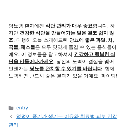
당뇨병 환자에겐
식단 관리가 매우 중요
합니다. 하
지만
건강한 식단을 만들어가는 일은 결코 쉽지 않
죠
. 다행히 오늘 소개해드린
당뇨에 좋은 과일, 차,
곡물, 채소들
은 모두 맛있게 즐길 수 있는 음식들이
에요. 이 정보들을 참고하셔서
건강하고 행복한 식
단을 만들어나가세요
. 당신의 노력이 결실을 맺어
언젠가는
당뇨를 완치할 수 있기를 바랍니다
. 함께
노력하면 반드시 좋은 결과가 있을 거예요. 파이팅!
카
entry
테
엉덩이 종기가 생기는 이유와 치료법 피부 건강
고
관리