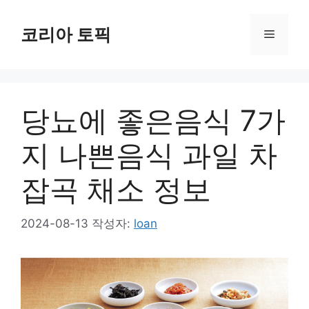
컨
텐
코리아 토픽
메
츠
로
뉴
건
너
당뇨에 좋은음식 7가
뛰
기
지 나쁜음식 과일 차
잡곡 채소 정보
2024-08-13
작성자:
loan