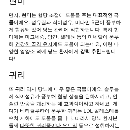
현미
먼저,
현미
는 혈당 조절에 도움을 주는
대표적인 곡
물
이에요. 섬유질과 식이섬유, 비타민 B군이 풍부하
게 함유돼 있어 당뇨 관리에 적합하답니다. 특히 현
미에는 마그네슘, 망간, 셀레늄 등의 미네랄이 풍부
해
건강한 골격 유지
에도 도움이 되는데요, 이런 다
양한 영양소 덕에 당뇨 환자에게
강력 추천
드립니
다!
귀리
또
귀리
역시 당뇨에 매우 좋은 곡물이에요. 솔루블
레 식이섬유가 풍부해 혈당 상승을 완화시키고, 인
슐린 반응을
개선
하는 데 효과적이라고 하네요. 게
다가 베타글루칸이 풍부한 귀리는 LDL 콜레스테롤
수치 저하에도 도움을 줍니다. 따라서 당뇨 환자분
들께
따뜻한 귀리죽이나 오트밀
등으로 섭취하시는