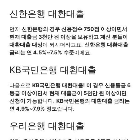
신한은행 대환대출
먼저
신한은행의 경우 신용점수 750점 이상이면서
현재 대출금 3천만 원 이상을 보유하고 계신 분들이
대환대출 대상
이 되시더라고요.
신한은행 대환대출
금리는 연 4.5%~7.5% 수준
이에요.
KB국민은행 대환대출
다음으로
KB국민은행 대환대출! 이 경우 신용등급 6
등급 이상이면서 현재 대출금이 5천만 원 이상이면
신청이 가능
합니다.
KB국민은행의 대환대출 금리는
연 4.9%~7.9% 정도
랍니다.
우리은행 대환대출