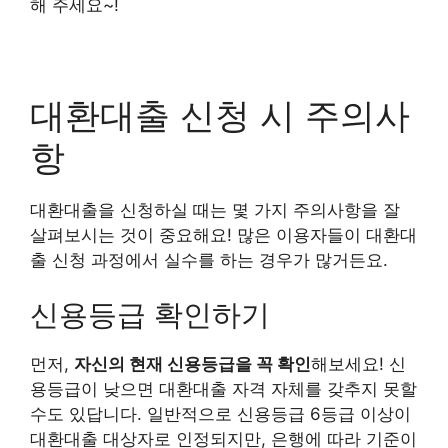
해 주세요~!
대환대출 신청 시 주의사
항
대환대출을 신청하실 때는 몇 가지 주의사항을 잘
살펴보시는 것이 중요해요! 많은 이용자들이 대환대
출 신청 과정에서 실수를 하는 경우가 많거든요.
신용등급 확인하기
먼저,
자신의 현재 신용등급을 꼭 확인
해보세요! 신
용등급이 낮으면 대환대출 자격 자체를 갖추지 못할
수도 있답니다. 일반적으로 신용등급 6등급 이상이
대환대출 대상자로 인정되지만, 은행에 따라 기준이