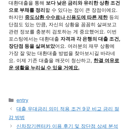
대환대출을 통해
보다 낮은 금리와 유리한 상환 조건
으로 부채를 정리
할 수 있다는 점이 큰 장점이에요.
하지만
중도상환 수수료나 신용도에 따른 제한
등의
단점도 있는 만큼, 자신의 상황을 꼼꼼히 살펴보고
관련 정보를 충분히 검토하는 게 중요했어요. 이번
포스팅에서는 대환대출
자격과 각 은행의 대출 조건,
장단점 등을 살펴보았
어요. 여러분의 재무 상황에
가장 잘 맞는 대환대출 방법을 찾아보시길 바라네
요. 이제 기존 대출을 깨끗이 청산하고,
한결 여유로
운 생활을 누리실 수 있을 거예요.
카
entry
테
대출 우대금리 의미 적용 조건 9곳 비교 금리 절
고
감 방법
리
신차장기렌터카 이용 후기 및 장단점 상세 분석