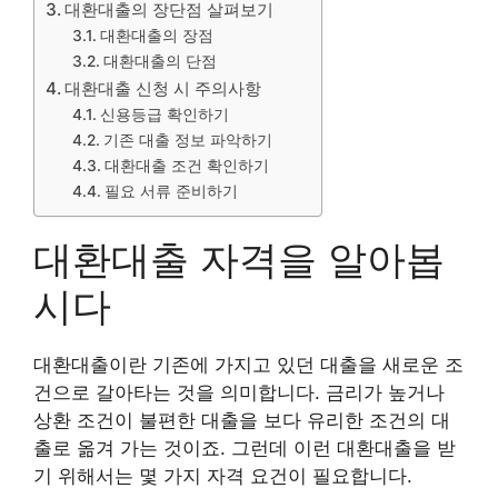
대환대출의 장단점 살펴보기
대환대출의 장점
대환대출의 단점
대환대출 신청 시 주의사항
신용등급 확인하기
기존 대출 정보 파악하기
대환대출 조건 확인하기
필요 서류 준비하기
대환대출 자격을 알아봅
시다
대환대출이란 기존에 가지고 있던 대출을 새로운 조
건으로 갈아타는 것을 의미합니다. 금리가 높거나
상환 조건이 불편한 대출을 보다 유리한 조건의 대
출로 옮겨 가는 것이죠. 그런데 이런 대환대출을 받
기 위해서는 몇 가지 자격 요건이 필요합니다.