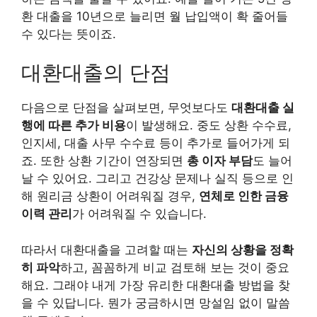
환 대출을 10년으로 늘리면 월 납입액이 확 줄어들
수 있다는 뜻이죠.
대환대출의 단점
다음으로 단점을 살펴보면, 무엇보다도
대환대출 실
행에 따른 추가 비용
이 발생해요. 중도 상환 수수료,
인지세, 대출 사무 수수료 등이 추가로 들어가게 되
죠. 또한 상환 기간이 연장되면
총 이자 부담
도 늘어
날 수 있어요. 그리고 건강상 문제나 실직 등으로 인
해 원리금 상환이 어려워질 경우,
연체로 인한 금융
이력 관리
가 어려워질 수 있습니다.
따라서 대환대출을 고려할 때는
자신의 상황을 정확
히 파악
하고, 꼼꼼하게 비교 검토해 보는 것이 중요
해요. 그래야 내게 가장 유리한 대환대출 방법을 찾
을 수 있답니다. 뭔가 궁금하시면 망설임 없이 말씀