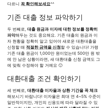
다르니
꼭 확인해보세요
^^
기존 대출 정보 파악하기
두 번째로,
대출 원금과 이자에 대한 정보를 정확히
파악
해두는 것도 중요해요. 기존 대출의 원금과 이
자 현황을 정확히 알고 있어야 새로운 대환대출을
신청할 때
적절한 금액을 신청
할 수 있습니다! 가령
기존 대출 원금이 1,000만 원이었는데 500만 원 밖
에 안 남은 상황이라면, 새 대환대출 신청 금액도 그
에 맞춰 수정해야 할 거예요 🙂
대환대출 조건 확인하기
세 번째로,
대환대출 이자율과 상환 기간을 꼭 체크
해보시기 바랍니다! 이자율은 최대 연 4~5% 수준이
일반적이지만, 개인의 신용도에 따라 달라질 수 있