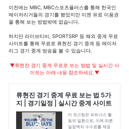
이전에는 MBC, MBC스포츠플러스를 통해 한국인
메이저리거들의 경기를 봤었지만 이젠 유료 이용권
을 통해 보는 방법밖에 없습니다.
하지만 라이브티비, SPORTSRP 등 해외 중계 무료
사이트를 통해 무료로 류현진 경기 중계 등 메이저
리그 경기 중계 방송을 볼 수 있습니다.
▼류현진 경기 중계 무료로 보는 방법 및 실시간 사
이트는 아래 내용 참조하세요.▼