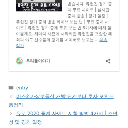
카
entry
테
어스2 가상부동산 개발 단계부터 투자 포인트
고
총정리
리
유로 2020 중계 사이트 시청 방법 4가지 | 조편
성 및 경기 일정