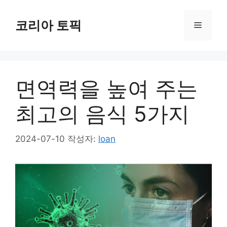
컨
텐
코리아 토픽
메
츠
로
뉴
건
너
면역력을 높여 주는
뛰
기
최고의 음식 5가지
2024-07-10
작성자:
loan