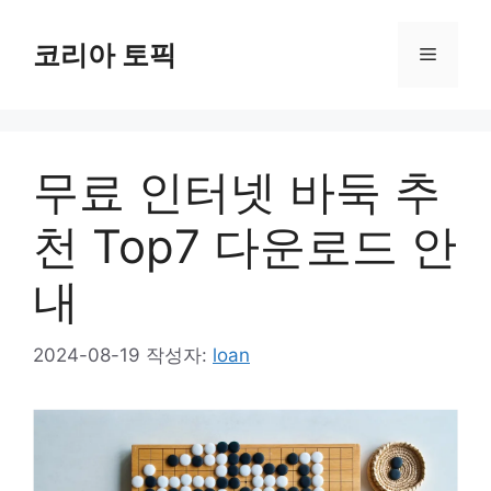
컨
텐
코리아 토픽
메
츠
로
뉴
건
너
무료 인터넷 바둑 추
뛰
기
천 Top7 다운로드 안
내
2024-08-19
작성자:
loan