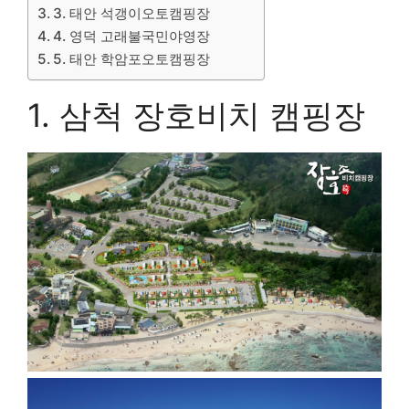
3. 태안 석갱이오토캠핑장
4. 영덕 고래불국민야영장
5. 태안 학암포오토캠핑장
1. 삼척 장호비치 캠핑장