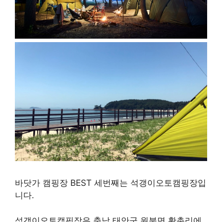
바닷가 캠핑장 BEST 세번째는 석갱이오토캠핑장입
니다.
석갱이오토캠핑장은 충남 태안군 원북면 황촌리에