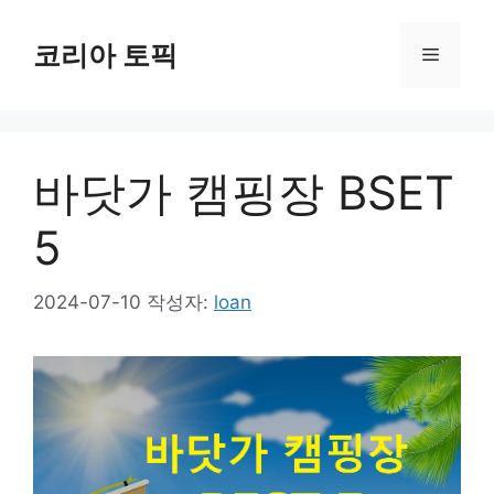
컨
텐
코리아 토픽
메
츠
로
뉴
건
너
바닷가 캠핑장 BSET
뛰
기
5
2024-07-10
작성자:
loan