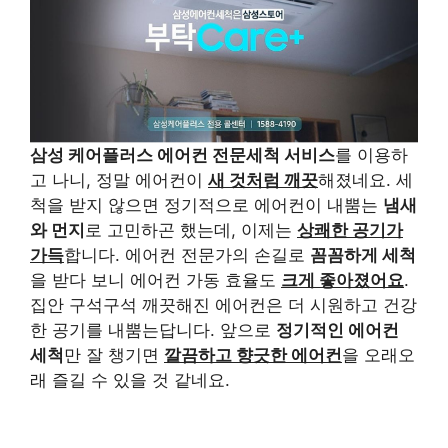
삼성 케어플러스 에어컨 전문세척 서비스
를 이용하
고 나니, 정말 에어컨이
새 것처럼 깨끗
해졌네요. 세
척을 받지 않으면 정기적으로 에어컨이 내뿜는
냄새
와 먼지
로 고민하곤 했는데, 이제는
상쾌한 공기가
가득
합니다. 에어컨 전문가의 손길로
꼼꼼하게 세척
을 받다 보니 에어컨 가동 효율도
크게 좋아졌어요
.
집안 구석구석 깨끗해진 에어컨은 더 시원하고 건강
한 공기를 내뿜는답니다. 앞으로
정기적인 에어컨
세척
만 잘 챙기면
깔끔하고 향긋한 에어컨
을 오래오
래 즐길 수 있을 것 같네요.