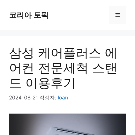
컨
텐
코리아 토픽
메
츠
로
뉴
건
너
삼성 케어플러스 에
뛰
기
어컨 전문세척 스탠
드 이용후기
2024-08-21
작성자:
loan