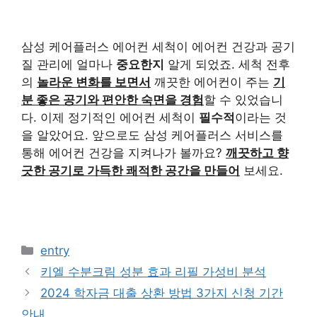
삼성 케어플러스 에어컨 세척이 에어컨 건강과 공기
질 관리에 얼마나
중요한지
알게 되었죠. 세척 전후
의
놀라운 변화를 보면서
깨끗한 에어컨이 주는
기
분 좋은 공기와 편안한 숙면을 경험
할 수 있었습니
다. 이제 정기적인 에어컨 세척이
필수적
이라는 것
을 알았어요. 앞으로도 삼성 케어플러스 서비스를
통해 에어컨 건강을 지켜나가 볼까요?
깨끗하고 향
긋한 공기로 가득한 쾌적한 공간을 만들어
보세요.
카
entry
테
키엘 수분크림 성분 효과 리필 가성비 분석
고
2024 학자금 대출 상환 방법 3가지 신청 기간
리
안내