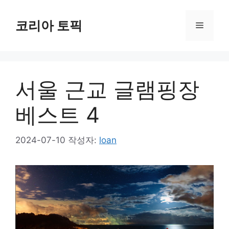
컨
텐
코리아 토픽
메
츠
로
뉴
건
너
서울 근교 글램핑장
뛰
기
베스트 4
2024-07-10
작성자:
loan