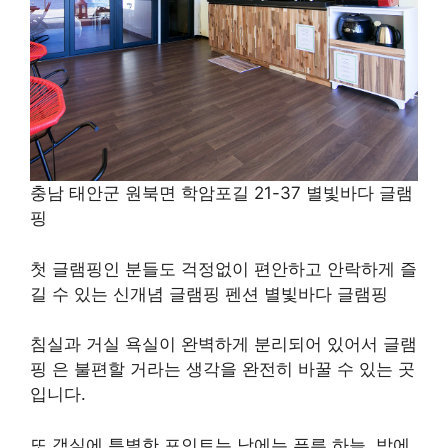
충남 태안군 원북면 학암포길 21-37 별빛바다 글램
핑
첫 글램핑인 분들도 걱정없이 편안하고 안락하게 즐
길 수 있는 신개념 글램핑 펜션 별빛바다 글램핑