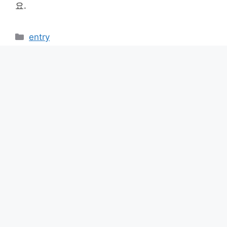
베큐가 포함된 조, 석식 세트도 판매하고 있으니 이
것저것 챙기기 번거로운 분들도 걱정없이 펜션으로
신청하시면 됩니다.
요즘 대세인 글램핑. 서울 근교에도 이렇게 좋은 글
램핑장이 많습니다. 낭만적인 글램핑 여행 시작하세
요.
카
entry
테
충청도 무료 캠핑장, 차박 장소 추천
고
국내 온천 베스트 5
리