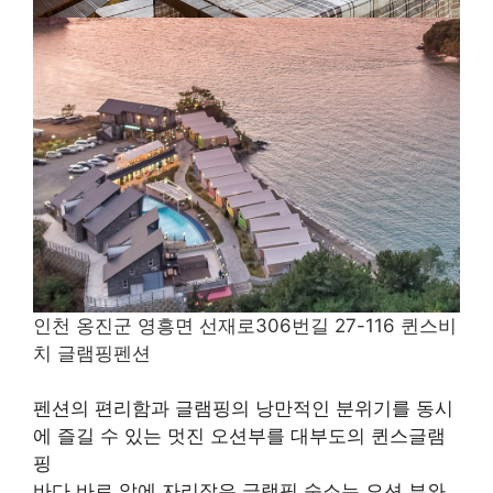
인천 옹진군 영흥면 선재로306번길 27-116 퀸스비
치 글램핑펜션
펜션의 편리함과 글램핑의 낭만적인 분위기를 동시
에 즐길 수 있는 멋진 오션부를 대부도의 퀸스글램
핑
바다 바로 앞에 자리잡은 글램핑 숙소는 오션 뷰와