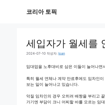
컨
텐
코리아 토픽
츠
로
건
너
뛰
세입자가 월세를 
기
2024-07-10
작성자:
loan
임대업을 노후대비로 삼은 이들이 늘어나면서
특히 월세 연체나 계약 만료후에도 임차인이 
보는 일이 늘어나고 있습니다.
악질 임차인의 경우 오히려 배짱을 부리고 
가기엔 부담이 크니 어찌할 바를 모르는 임