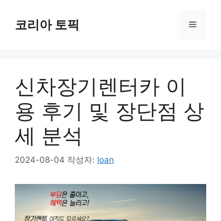
컨
텐
코리아 토픽
메
츠
로
뉴
건
너
신차장기렌터카 이
뛰
기
용 후기 및 장단점 상
세 분석
2024-08-04
작성자:
loan