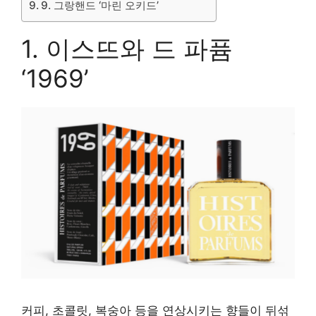
9. 그랑핸드 ‘마린 오키드’
1. 이스뜨와 드 파퓸
‘1969’
커피, 초콜릿, 복숭아 등을 연상시키는 향들이 뒤섞