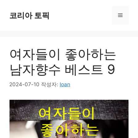
컨
텐
코리아 토픽
메
츠
로
뉴
건
너
여자들이 좋아하는
뛰
기
남자향수 베스트 9
2024-07-10
작성자:
loan