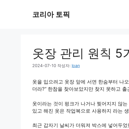
컨
텐
코리아 토픽
츠
로
건
너
뛰
옷장 관리 원칙 5
기
2024-07-10
작성자:
loan
옷을 입으려고 옷장 앞에 서면 한숨부터 나오기
더라?” 한참을 찾아보았지만 찾지 못하고 출
옷이라는 것이 펑크가 나거나 찢어지지 않는 
있고 해진 옷은 작업복으로 사용하지 라는 생
최근 갑자기 날씨가 더워져 박스에 넣어두었던