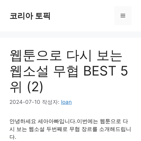
컨
텐
코리아 토픽
메
츠
로
뉴
건
너
웹툰으로 다시 보는
뛰
기
웹소설 무협 BEST 5
위 (2)
2024-07-10
작성자:
loan
안녕하세요 세아아빠입니다
.이번에는 웹툰으로 다
시 보는 웹소설 두번째로 무협 장르를 소개해드립니
다.