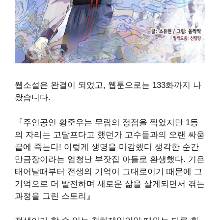
웹소설은 완결이 되었고
,
웹툰으로는
133
화까지 나
왔습니다
.
『주인공인 황준우는 무림의 정점을 찍었지만
1
등
의 자리는 고달프다고 했던가 고수들과의 오랜 싸움
끝에 죽는다
!
이렇게 생명을 마감했다 생각한 순간
만금장이라는 엄청난 부잣집 아들로 환생했다. 기은
태어날때부터 전생의 기억이 그대로이기 때문에 그
기억으로 더 발전하며 새로운 삶을 살게되면서 겪는
과정을 그린 스토리
』