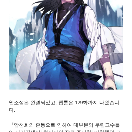
웹소설은 완결되었고
,
웹툰은 129화까지 나왔습니
다
.
『
암천회의 준동으로 인하여 대부분의 무림고수들