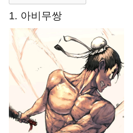
1. 아비무
쌍