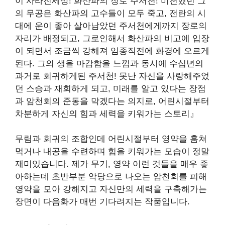
이 사라진세상
!
화산파의 장로 주서천
!
미천했던 그
의 무공은 화산파의 고수들이 모두 죽고
,
전란의 시
대에 운이 좋아 살아남았던 주서천에게까지 장로의
자리가 배정되고
,
그로인해서 화산파의 비고에 입장
이 되면서
조금씩 강해져 임종직전에 화경에 오르게
된다
.
그의 생을 마감함을 느낌과 동시에 수십년의
과거로 회귀하게된 주서천
!
못난 자신을 사랑해주었
던 스승과 재회하게 되고
,
미래를 알고 있다는 장점
과 암천회의 준동을 막겠다는 의지로
,
어린시절부터
차분하게 자신의 힘과 세력을 키워가는 스토리
』
무림과 회귀의 조합인데 어린시절부터 영약을 훔쳐
먹거나 내공을 수련하며 힘을 키워가는 모습이 정말
재미있습니다. 제가 무기, 영약 이런 것들을 매우 좋
아하는데 초반부분 악당으로 나오는 암천회를 피해
영약을 모아 강해지고 자신만의 세력을 구축해가는
장면이 다음화가 매번 기다려지는 작품입니다.