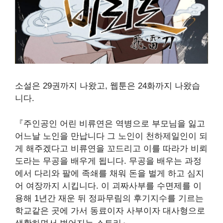
소설은 29권까지 나왔고, 웹툰은 24화까지 나왔습
니다
.
『주인공인
어린 비류연은 역병으로 부모님을 잃고
어느날 노인을 만납니다 그 노인이 천하제일인이 되
게 해주겠다고 비류연을 꼬드리고 이를 따라가 비뢰
도라는 무공을 배우게 됩니다
. 무공을 배우는 과정
에서 다리와 팔에 족쇄를 채워 돈을 벌게 하고 심지
어 여장까지 시킵니다. 이 괴짜사부를 수면제를 이
용해 1년간 재운 뒤
정파무림의 후기지수를 기르는
학교같은 곳에 가서 동료이자 사부이자 대사형으로