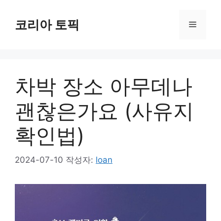
컨
텐
코리아 토픽
메
츠
로
뉴
건
너
차박 장소 아무데나
뛰
기
괜찮은가요 (사유지
확인법)
2024-07-10
작성자:
loan