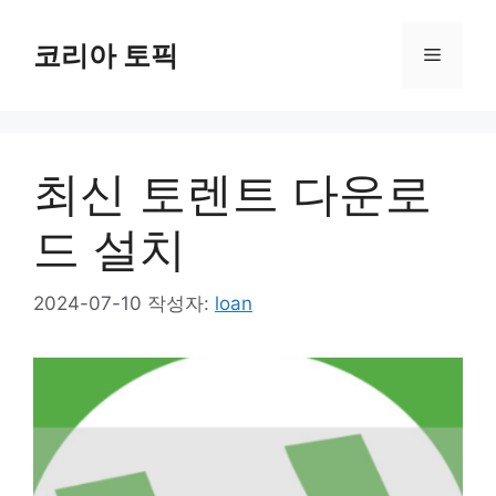
컨
텐
코리아 토픽
메
츠
로
뉴
건
너
최신 토렌트 다운로
뛰
기
드 설치
2024-07-10
작성자:
loan