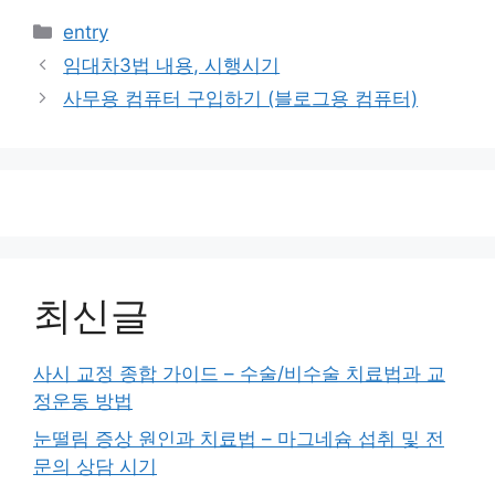
카
entry
테
임대차3법 내용, 시행시기
고
사무용 컴퓨터 구입하기 (블로그용 컴퓨터)
리
최신글
사시 교정 종합 가이드 – 수술/비수술 치료법과 교
정운동 방법
눈떨림 증상 원인과 치료법 – 마그네슘 섭취 및 전
문의 상담 시기