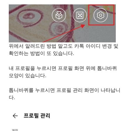
위에서 알려드린 방법 말고도 카톡 아이디 변경 및
확인하는 방법이 또 있습니다.
내 프로필을 누르시면 프로필 화면 위에 톱니바퀴
모양이 있습니다.
톱니바퀴를 누르시면 프로필 관리 화면이 나타납니
다.