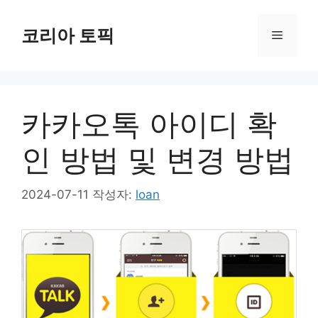
컨
텐
코리아 토픽
메
츠
로
뉴
건
너
카카오톡 아이디 확
뛰
기
인 방법 및 변경 방법
2024-07-11
작성자:
loan