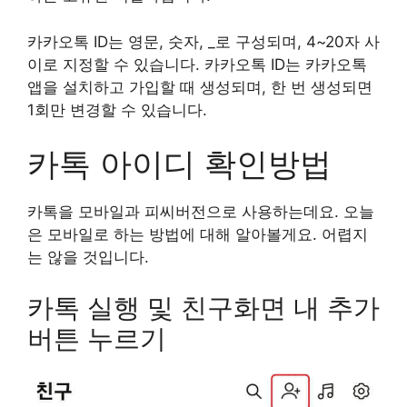
카카오톡 ID는 영문, 숫자, _로 구성되며, 4~20자 사
이로 지정할 수 있습니다. 카카오톡 ID는 카카오톡
앱을 설치하고 가입할 때 생성되며, 한 번 생성되면
1회만 변경할 수 있습니다.
카톡 아이디 확인방법
카톡을 모바일과 피씨버전으로 사용하는데요. 오늘
은 모바일로 하는 방법에 대해 알아볼게요. 어렵지
는 않을 것입니다.
카톡 실행 및 친구화면 내 추가
버튼 누르기