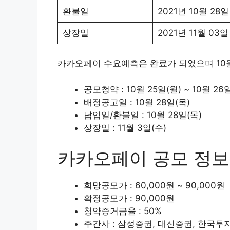
환불일
2021년 10월 28일
상장일
2021년 11월 03일
카카오페이 수요예측은 완료가 되었으며 10
공모청약 : 10월 25일(월) ~ 10월 26
배정공고일 : 10월 28일(목)
납입일/환불일 : 10월 28일(목)
상장일 : 11월 3일(수)
카카오페이 공모 정보
희망공모가 : 60,000원 ~ 90,000원
확정공모가 : 90,000원
청약증거금율 : 50%
주간사 : 삼성증권, 대신증권, 한국