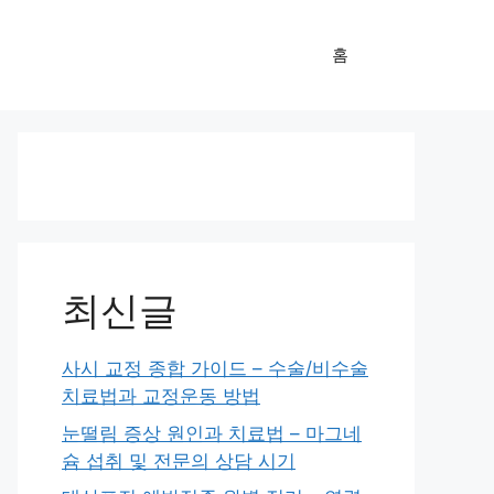
홈
최신글
사시 교정 종합 가이드 – 수술/비수술
치료법과 교정운동 방법
눈떨림 증상 원인과 치료법 – 마그네
슘 섭취 및 전문의 상담 시기