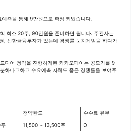
예측을 통해 9만원으로 확정 되었습니다.
 최소 20주, 90만원을 준비하면 됩니다. 주관사는
증권, 신한금융투자가 있는데 경쟁률 눈치게임을 하다가
 드디어 청약을 진행하게된 카카오페이는 공모가를 9
충분하다고하고 수요예측 자체도 좋은 경쟁률을 보여주
청약한도
수수료 유무
00주
11,500 ~ 13,500주
O