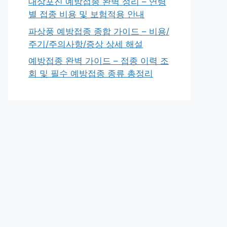
대상포진 예방접종 완벽 정리 – 연령
별 접종 비용 및 보험적용 안내
파상풍 예방접종 종합 가이드 – 비용/
주기/주의사항/증상 상세 해설
예방접종 완벽 가이드 – 접종 이력 조
회 및 필수 예방접종 종류 총정리