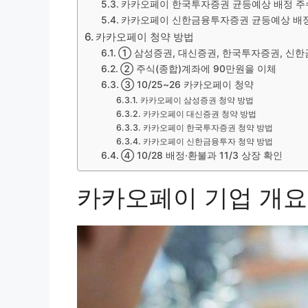
카카오페이 한국투자증권 균등예상 배정 주
카카오페이 신한금융투자증권 균등예상 배
카카오페이 청약 방법
① 삼성증권, 대신증권, 한국투자증권, 신한
② 주식(종합)계좌에 90만원을 이체
③ 10/25~26 카카오페이 청약
카카오페이 삼성증권 청약 방법
카카오페이 대신증권 청약 방법
카카오페이 한국투자증권 청약 방법
카카오페이 신한금융투자 청약 방법
④ 10/28 배정·환불과 11/3 상장 확인
카카오페이 기업 개요