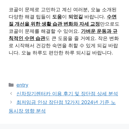
코골이 문제로 고민하고 계신 여러분, 오늘 소개된
다양한 해결 팁들이
도움
이
되었길
바랍니다.
수면
질 개선을 위한 생활 습관 변화와 자세 교정
만으로도
코골이 문제를 해결할 수 있어요.
가벼운 운동과 규
칙적인 수면 습관
도 큰 도움을 줄 거예요. 작은 변화
로 시작해서 건강한 숙면을 취할 수 있게 되길 바랍
니다. 오늘 하루도 편안한 하루 되시길 바랍니다.
카
entry
테
신차장기렌터카 이용 후기 및 장단점 상세 분석
고
최저임금 인상 장단점 12가지 2024년 기준 노
리
동시장 영향 분석