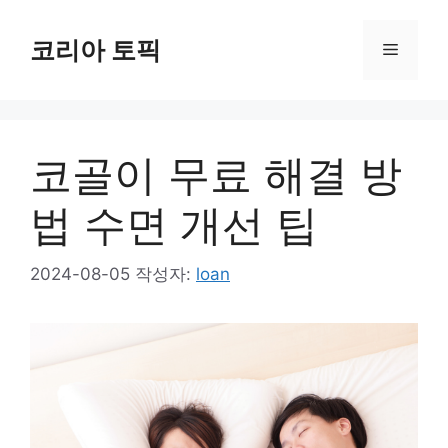
컨
텐
코리아 토픽
메
츠
로
뉴
건
너
코골이 무료 해결 방
뛰
기
법 수면 개선 팁
2024-08-05
작성자:
loan