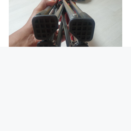
저의 콜맨 캠핑의자 5년 이상은 이상 없이 사용할
수 있을 것 같습니다.
카
entry
테
설치기사가 알려주는 창문형 에어컨 설치 방법
고
및 비용
리