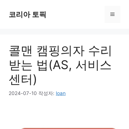
컨
텐
코리아 토픽
메
츠
로
뉴
건
너
콜맨 캠핑의자 수리
뛰
기
받는 법(AS, 서비스
센터)
2024-07-10
작성자:
loan