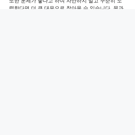
또한 운세가 좋다고 하여 자만하지 말고 꾸준히 노
력한다면 더 큰 대운으로 찾아올 수 있습니다. 몸과
마음에 근심이 없이 편한 한 해이니 불필요한 분쟁
거리를 만들지 말고 평소와 같이 지내시면 좋습니
다.
재물운 – 중
건강운 – 상
연애운 – 중
12. 돼지띠 운세