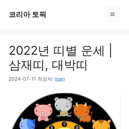
컨
텐
코리아 토픽
메
츠
로
뉴
건
너
2022년 띠별 운세 |
뛰
기
삼재띠, 대박띠
2024-07-11
작성자:
loan