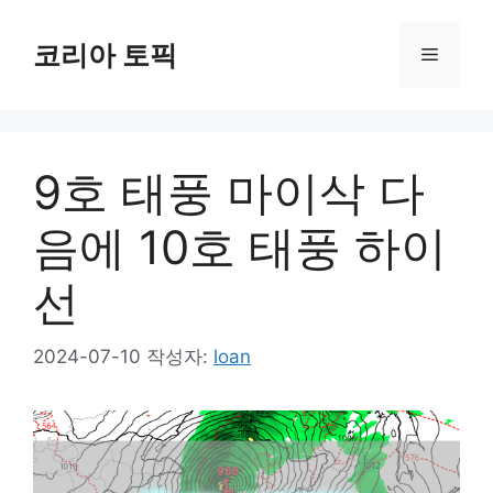
컨
텐
코리아 토픽
메
츠
로
뉴
건
너
9호 태풍 마이삭 다
뛰
기
음에 10호 태풍 하이
선
2024-07-10
작성자:
loan