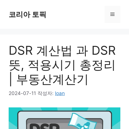
컨
텐
코리아 토픽
메
츠
로
뉴
건
너
DSR 계산법 과 DSR
뛰
기
뜻, 적용시기 총정리
| 부동산계산기
2024-07-11
작성자:
loan