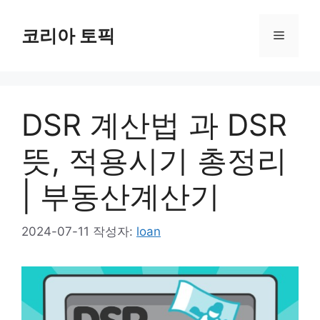
컨
텐
코리아 토픽
메
츠
로
뉴
건
너
DSR 계산법 과 DSR
뛰
기
뜻, 적용시기 총정리
| 부동산계산기
2024-07-11
작성자:
loan