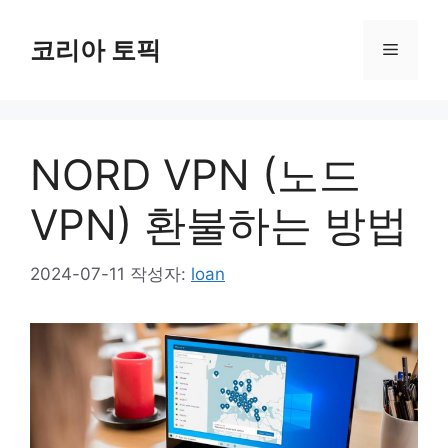
컨
텐
코리아 토픽
메
츠
로
뉴
건
너
NORD VPN (노드
뛰
기
VPN) 환불하는 방법
2024-07-11
작성자:
loan