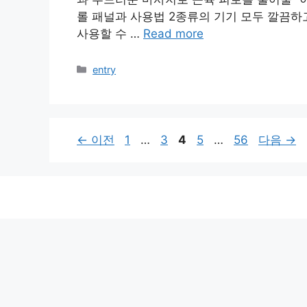
롤 패널과 사용법 2종류의 기기 모두 깔끔하
사용할 수 …
Read more
카
entry
테
고
리
페
페
페
페
페
←
이전
1
…
3
4
5
…
56
다음
→
이
이
이
이
이
지
지
지
지
지