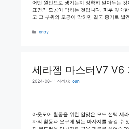
어떤 원인으로 생기는지 정확히 알아두는 것이
표면의 모공이 막히는 것입니다. 피부 깊숙한
고 그 부위의 모공이 막히면 결국 종기로 발전
카
entry
테
고
리
세라젬 마스터V7 V6
2024-08-11
작성자:
loan
아웃도어 활동을 위한 알맞은 모드 선택 세라
자의 활동과 요구에 맞는 마사지를 즐길 수 
과 부드러운 마사지로 근육 피로를 풀어줄 “