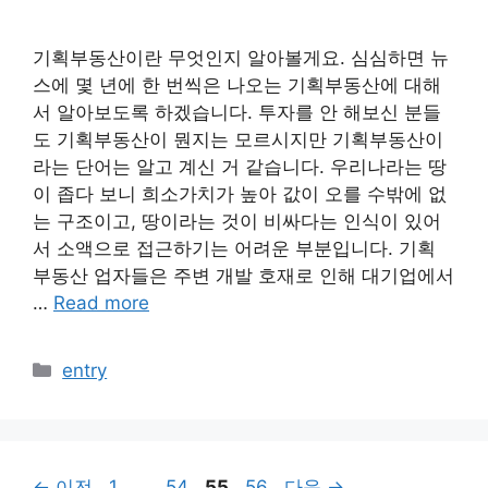
기획부동산이란 무엇인지 알아볼게요. 심심하면 뉴
스에 몇 년에 한 번씩은 나오는 기획부동산에 대해
서 알아보도록 하겠습니다. 투자를 안 해보신 분들
도 기획부동산이 뭔지는 모르시지만 기획부동산이
라는 단어는 알고 계신 거 같습니다. 우리나라는 땅
이 좁다 보니 희소가치가 높아 값이 오를 수밖에 없
는 구조이고, 땅이라는 것이 비싸다는 인식이 있어
서 소액으로 접근하기는 어려운 부분입니다. 기획
부동산 업자들은 주변 개발 호재로 인해 대기업에서
…
Read more
카
entry
테
고
리
페
페
페
페
←
이전
1
…
54
55
56
다음
→