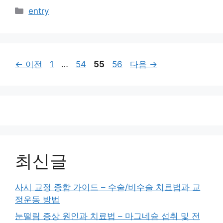
카
entry
테
고
리
페
페
페
페
←
이전
1
…
54
55
56
다음
→
이
이
이
이
지
지
지
지
최신글
사시 교정 종합 가이드 – 수술/비수술 치료법과 교
정운동 방법
눈떨림 증상 원인과 치료법 – 마그네슘 섭취 및 전