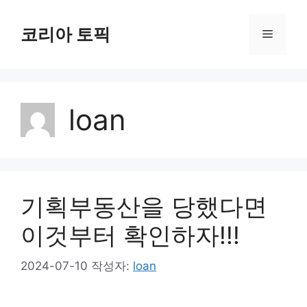
컨
텐
코리아 토픽
메
츠
로
뉴
건
너
loan
뛰
기
기획부동산을 당했다면
이것부터 확인하자!!!
2024-07-10
작성자:
loan