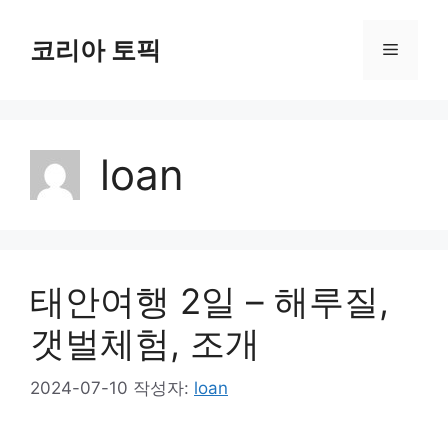
컨
텐
코리아 토픽
메
츠
로
뉴
건
너
loan
뛰
기
태안여행 2일 – 해루질,
갯벌체험, 조개
2024-07-10
작성자:
loan