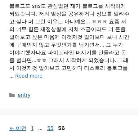
블로그도 sns도 관심없던 제가 블로그를 시작하게
되었습니다. 저의 일상을 공유하거나 정보를 알려주
고 싶다 머 그런 이유는 아니예요… ㅎㅎㅎ 요즘 저
의 너무 힘든 재정상황에 지쳐 조금이라도 더 돈을
벌어보고 싶은 마음에 이것저것 알아보다 보니 시간
에 구애받지 않고 무엇인가를 남기면서… 그 누가
이야기했자나요 파이프라인 머시기를 만들라고 돈
을 벌라면…ㅎㅎ 그래서 시작하게 되었습니다. 그래
서 이것저것 알아보고 고민하다 티스토리 블로그를
…
Read more
카
entry
테
고
리
페
페
페
←
이전
1
…
55
56
이
이
이