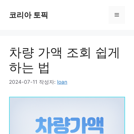
컨
텐
코리아 토픽
메
츠
로
뉴
건
너
차량 가액 조회 쉽게
뛰
기
하는 법
2024-07-11
작성자:
loan