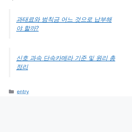
과태료와 범칙금 어느 것으로 납부해
야 할까?
신호 과속 단속카메라 기준 및 원리 총
정리
카
entry
테
과태료와 범칙금 어느 것으로 납부해야 할까?
고
식물, 화분 꿈 해몽 풀이
리