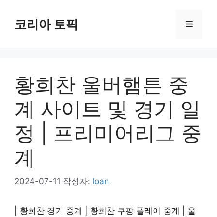
컨
텐
코리아 토픽
메
츠
로
뉴
건
너
황희찬 울버햄튼 중
뛰
기
계 사이트 및 경기 일
정 | 프리미어리그 중
계
2024-07-11
작성자:
loan
| 황희찬 경기 중계 | 황희찬 쿠팡 플레이 중계 | 울