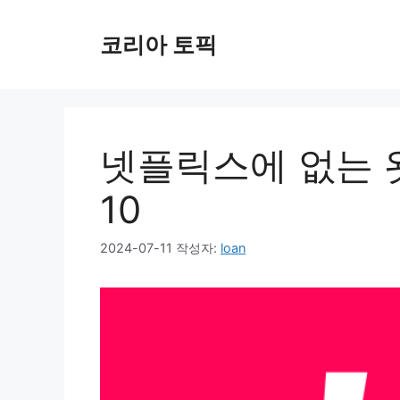
컨
텐
코리아 토픽
츠
로
건
너
뛰
넷플릭스에 없는 
기
10
2024-07-11
작성자:
loan